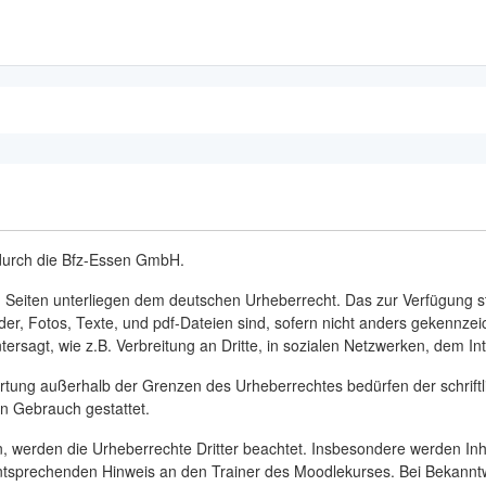
t durch die Bfz-Essen GmbH.
n Seiten unterliegen dem deutschen Urheberrecht. Das zur Verfügung ste
der, Fotos, Texte, und pdf-Dateien sind, sofern nicht anders gekennze
sagt, wie z.B. Verbreitung an Dritte, in sozialen Netzwerken, dem Int
wertung außerhalb der Grenzen des Urheberrechtes bedürfen der schrift
en Gebrauch gestattet.
en, werden die Urheberrechte Dritter beachtet. Insbesondere werden Inha
ntsprechenden Hinweis an den Trainer des Moodlekurses. Bei Bekanntw