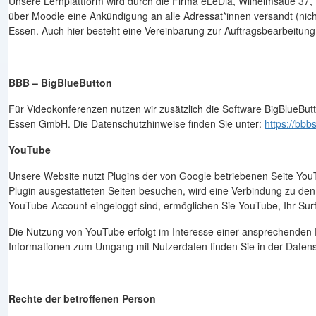
Unsere Lernplattform wird durch die Firma eLeDia, Wilhelmsaue 37,
über Moodle eine Ankündigung an alle Adressat*innen versandt (nic
Essen. Auch hier besteht eine Vereinbarung zur Auftragsbearbeitu
BBB – BigBlueButton
Für Videokonferenzen nutzen wir zusätzlich die Software BigBlueBut
Essen GmbH. Die Datenschutzhinweise finden Sie unter:
https://bbb
YouTube
Unsere Website nutzt Plugins der von Google betriebenen Seite You
Plugin ausgestatteten Seiten besuchen, wird eine Verbindung zu den
YouTube-Account eingeloggt sind, ermöglichen Sie YouTube, Ihr Surf
Die Nutzung von YouTube erfolgt im Interesse einer ansprechenden Dar
Informationen zum Umgang mit Nutzerdaten finden Sie in der Daten
Rechte der betroffenen Person