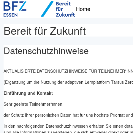
Zum Hauptinhalt
Home
Bereit für Zukunft
Datenschutzhinweise
AKTUALISIERTE DATENSCHUTZHINWEISE FÜR TEILNEHMER*IN
(Ergänzung um die Nutzung der adaptiven Lernplattform Tarsus Zer
Einführung und Kontakt
Sehr geehrte Teilnehmer*innen,
der Schutz Ihrer persönlichen Daten hat für uns höchste Priorität un
In den nachfolgenden Datenschutzhinweisen erhalten Sie einen det
sind alle Informationen zu verstehen, die sich entweder direkt oder