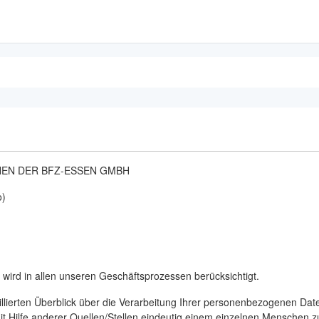
NEN DER BFZ-ESSEN GMBH
o)
d wird in allen unseren Geschäftsprozessen berücksichtigt.
aillierten Überblick über die Verarbeitung Ihrer personenbezogenen 
 mit Hilfe anderer Quellen/Stellen eindeutig einem einzelnen Menschen 