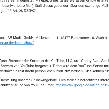
 10713 Berlin gehostet. Mit eLeDia besitzt die Bfz-Essen GmbH eine V
ht beantwortbare Mail), läuft dieses gesondert über den exchange-Mai
ng gemäß Art. 28 DSGVO.
ton, JAR Media GmbH, Möllersbaum 1, 42477 Radevormwald. Auch hier ex
server.de/datenschutz/
.
Tube. Betreiber der Seiten ist die YouTube, LLC, 901 Cherry Ave., S
 Servern von YouTube hergestellt. Dabei wird dem YouTube-Server mitg
verhalten direkt Ihrem persönlichen Profil zuzuordnen. Dies können S
stellung unserer Online-Angebote. Dies stellt ein berechtigtes Interes
schutzerklärung von YouTube unter:
https://www.google.de/intl/de/polici