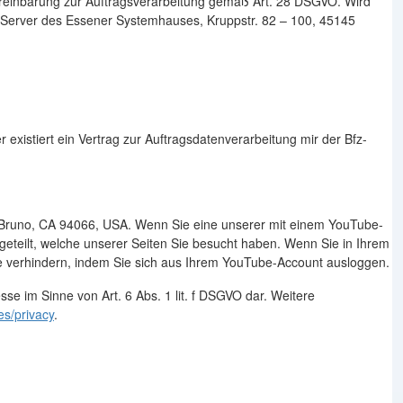
ereinbarung zur Auftragsverarbeitung gemäß Art. 28 DSGVO. Wird
l-Server des Essener Systemhauses, Kruppstr. 82 – 100, 45145
istiert ein Vertrag zur Auftragsdatenverarbeitung mir der Bfz-
an Bruno, CA 94066, USA. Wenn Sie eine unserer mit einem YouTube-
eteilt, welche unserer Seiten Sie besucht haben. Wenn Sie in Ihrem
ie verhindern, indem Sie sich aus Ihrem YouTube-Account ausloggen.
se im Sinne von Art. 6 Abs. 1 lit. f DSGVO dar. Weitere
es/privacy
.