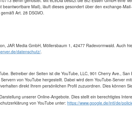
 10713 Berlin gehostet. Mit eLeDia besitzt die Bfz-Essen GmbH eine V
ht beantwortbare Mail), läuft dieses gesondert über den exchange-Mai
ng gemäß Art. 28 DSGVO.
ton, JAR Media GmbH, Möllersbaum 1, 42477 Radevormwald. Auch hier ex
server.de/datenschutz/
.
Tube. Betreiber der Seiten ist die YouTube, LLC, 901 Cherry Ave., S
 Servern von YouTube hergestellt. Dabei wird dem YouTube-Server mitg
verhalten direkt Ihrem persönlichen Profil zuzuordnen. Dies können S
stellung unserer Online-Angebote. Dies stellt ein berechtigtes Interes
schutzerklärung von YouTube unter:
https://www.google.de/intl/de/polici