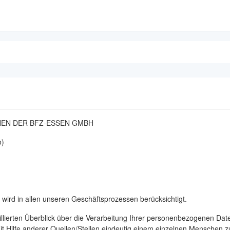
NEN DER BFZ-ESSEN GMBH
o)
d wird in allen unseren Geschäftsprozessen berücksichtigt.
aillierten Überblick über die Verarbeitung Ihrer personenbezogenen 
 mit Hilfe anderer Quellen/Stellen eindeutig einem einzelnen Menschen 