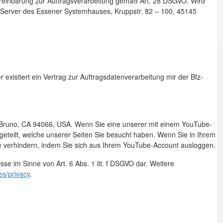
ereinbarung zur Auftragsverarbeitung gemäß Art. 28 DSGVO. Wird
l-Server des Essener Systemhauses, Kruppstr. 82 – 100, 45145
istiert ein Vertrag zur Auftragsdatenverarbeitung mir der Bfz-
an Bruno, CA 94066, USA. Wenn Sie eine unserer mit einem YouTube-
eteilt, welche unserer Seiten Sie besucht haben. Wenn Sie in Ihrem
ie verhindern, indem Sie sich aus Ihrem YouTube-Account ausloggen.
se im Sinne von Art. 6 Abs. 1 lit. f DSGVO dar. Weitere
es/privacy
.