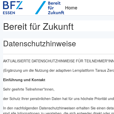
Zum Hauptinhalt
Home
Bereit für Zukunft
Datenschutzhinweise
AKTUALISIERTE DATENSCHUTZHINWEISE FÜR TEILNEHMER*IN
(Ergänzung um die Nutzung der adaptiven Lernplattform Tarsus Zer
Einführung und Kontakt
Sehr geehrte Teilnehmer*innen,
der Schutz Ihrer persönlichen Daten hat für uns höchste Priorität un
In den nachfolgenden Datenschutzhinweisen erhalten Sie einen det
sind alle Informationen zu verstehen, die sich entweder direkt oder