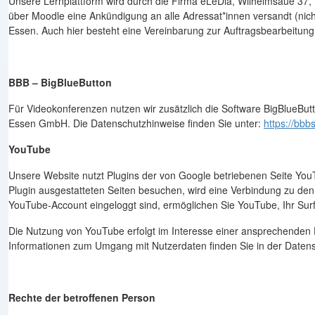
Unsere Lernplattform wird durch die Firma eLeDia, Wilhelmsaue 37,
über Moodle eine Ankündigung an alle Adressat*innen versandt (nic
Essen. Auch hier besteht eine Vereinbarung zur Auftragsbearbeitu
BBB – BigBlueButton
Für Videokonferenzen nutzen wir zusätzlich die Software BigBlueBut
Essen GmbH. Die Datenschutzhinweise finden Sie unter:
https://bbb
YouTube
Unsere Website nutzt Plugins der von Google betriebenen Seite You
Plugin ausgestatteten Seiten besuchen, wird eine Verbindung zu den
YouTube-Account eingeloggt sind, ermöglichen Sie YouTube, Ihr Surf
Die Nutzung von YouTube erfolgt im Interesse einer ansprechenden Dar
Informationen zum Umgang mit Nutzerdaten finden Sie in der Daten
Rechte der betroffenen Person