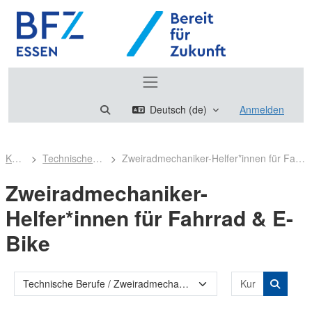
Zum Hauptinhalt
Website-Übersicht
Sucheingabe umschalten
Deutsch ‎(de)‎
Anmelden
Kurse
Technische Berufe
Zweiradmechaniker-Helfer*innen für Fahrrad & E-Bike
Zweiradmechaniker-
Helfer*innen für Fahrrad & E-
Bike
Kurse suc
Kursbereiche
Kurse s