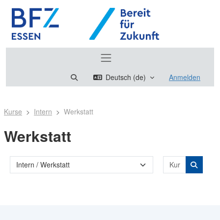
Zum Hauptinhalt
Website-Übersicht
Sucheingabe umschalten
Deutsch ‎(de)‎
Anmelden
Kurse
Intern
Werkstatt
Werkstatt
Kurse suc
Kursbereiche
Kurse s