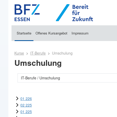
Zum Hauptinhalt
Startseite
Offenes Kursangebot
Impressum
Kurse
IT-Berufe
Umschulung
Umschulung
Kursbereiche
01 226
02 225
01 225