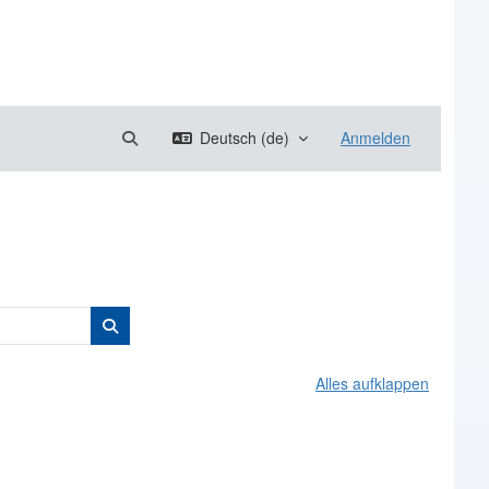
Sucheingabe umschalten
Deutsch ‎(de)‎
Anmelden
Kurse suchen
Kurse suchen
Alles aufklappen