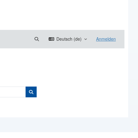
Sucheingabe umschalten
Deutsch ‎(de)‎
Anmelden
Kurse suchen
Kurse suchen