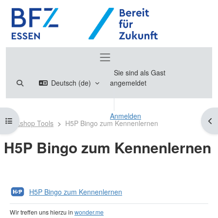
Zum Hauptinhalt
Website-Übersicht
Sie sind als Gast
Sucheingabe umschalten
Deutsch ‎(de)‎
angemeldet
Anmelden
Kursindex öffnen
Blo
Workshop Tools
H5P Bingo zum Kennenlernen
H5P Bingo zum Kennenlernen
Abschnittsübersicht
H5P Bingo zum Kennenlernen
Wir treffen uns hierzu in
wonder.me