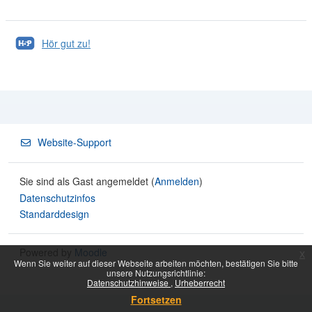
H5P
Hör gut zu!
Website-Support
Sie sind als Gast angemeldet (
Anmelden
)
Datenschutzinfos
Standarddesign
Powered by
Moodle
x
Wenn Sie weiter auf dieser Webseite arbeiten möchten, bestätigen Sie bitte
unsere Nutzungsrichtlinie:
Datenschutzhinweise
Urheberrecht
Fortsetzen