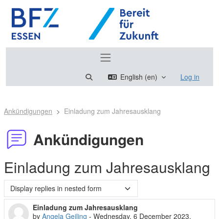
Skip to main content
Side panel
Toggle search input
English ‎(en)‎
Log in
Ankündigungen
Einladung zum Jahresausklang
Ankündigungen
Einladung zum Jahresausklang
Display mode
Einladung zum Jahresausklang
Number of replies: 0
by
Angela Geiling
-
Wednesday, 6 December 2023,