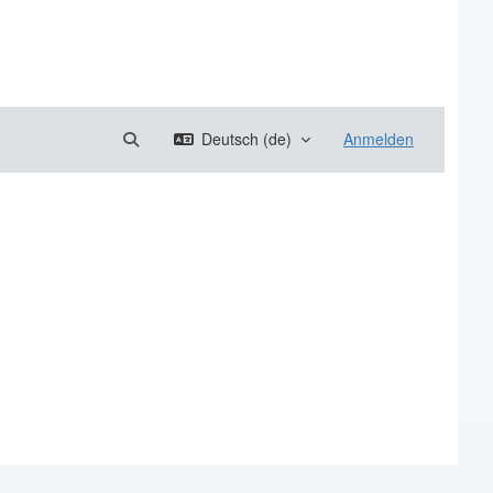
Sucheingabe umschalten
Deutsch ‎(de)‎
Anmelden